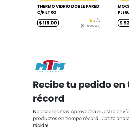
THERMO VIDRIO DOBLE PARED
MOCH
C/FILTRO
PLEG
5
/ 5
$
116.00
$
92
(
0
reviews)
Recibe tu pedido en
récord
No esperes más. Aprovecha nuestro envío 
productos en tiempo récord. ¡Cotiza ahor
rápida!