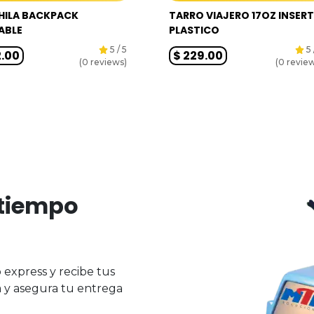
ILA BACKPACK
TARRO VIAJERO 17OZ INSERT
ABLE
PLASTICO
5
/ 5
5
.00
$
229.00
(
0
reviews)
(
0
review
 tiempo
express y recibe tus
a y asegura tu entrega