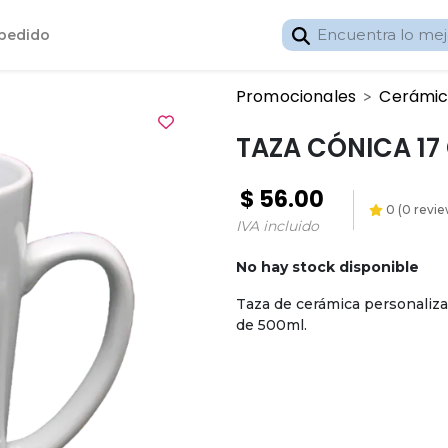
 pedido
Promocionales
Cerámi
TAZA CÓNICA 17
$
56.00
0
(
0
revie
IVA incluido
No hay stock disponible
Taza de cerámica personaliza
de 500ml.