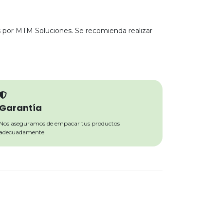
 por MTM Soluciones. Se recomienda realizar
Garantía
Nos aseguramos de empacar tus productos
adecuadamente