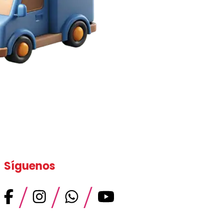
Síguenos
/
/
/