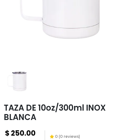
Transfer
Paquetes y
promociones
Versiflex
Ayuda
Contacto
Garantías
Política
de
envíos
TAZA DE 10oz/300ml INOX
BLANCA
$
250.00
0
(
0
reviews)