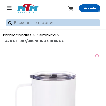
Acceder
Registrarme
Promocionales
Cerámica
Inicio
TAZA DE 10oz/300ml INOX BLANCA
Rastrear
pedido
Categorías
Promocionales
Gran
Formato
Sublimación
Silhouette