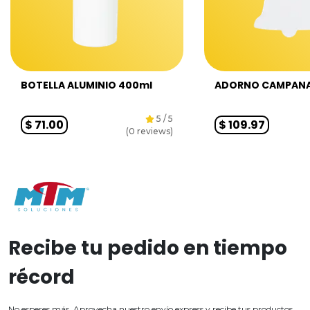
BOTELLA ALUMINIO 400ml
ADORNO CAMPAN
5
/ 5
$
71.00
$
109.97
(
0
reviews)
Recibe tu pedido en tiempo
récord
No esperes más. Aprovecha nuestro envío express y recibe tus productos