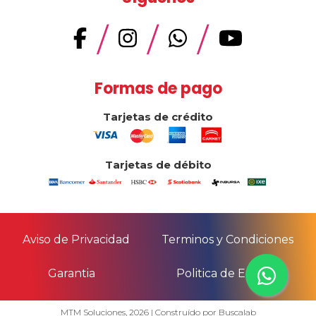
/
/
/
Formas de pago
Tarjetas de crédito
Tarjetas de débito
Aviso de Privacidad
Terminos y Condiciones
Garantia
Politica de Envio
Enviar
MTM Soluciones,
2026
| Construído por
Buscalab