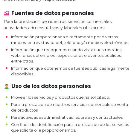
Transfer
Fuentes de datos personales
Para la prestación de nuestros servicios comerciales,
Paquetes y
actividades administrativas y laborales utilizamos:
promociones
Información proporcionada directamente por diversos
Versiflex
medios: entrevistas, papel, teléfono y/o medios electrónicos.
Información que recogemos cuando visita nuestros sitios
web, ferias del empleo, exposiciones o eventos públicos,
Ayuda
entre otros.
Contacto
Información que obtenemos de fuentes públicas legalmente
disponibles.
Garantías
Uso de los datos personales
Política
de
Proveer los servicios y productos que ha solicitado.
envíos
Para la prestación de nuestros servicios comerciales o venta
de productos.
Para actividades administrativas, laborales y contractuales.
Con fines de identificación para la prestación de los servicios
que solicita o le proporcionamos.