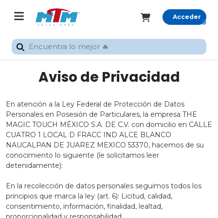
Acceder
Registrarme
Aviso de Privacidad
Inicio
Rastrear
pedido
En atención a la Ley Federal de Protección de Datos
Personales en Posesión de Particulares, la empresa THE
MAGIC TOUCH MÉXICO S.A. DE C.V. con domicilio en CALLE
Categorías
CUATRO 1 LOCAL D FRACC IND ALCE BLANCO
Promocionales
NAUCALPAN DE JUAREZ MEXICO 53370, hacemos de su
conocimiento lo siguiente (le solicitamos leer
Gran
detenidamente):
Formato
En la recolección de datos personales seguimos todos los
Sublimación
principios que marca la ley (art. 6): Licitud, calidad,
consentimiento, información, finalidad, lealtad,
Silhouette
proporcionalidad y responsabilidad.