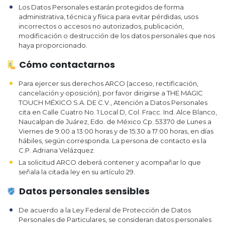
Los Datos Personales estarán protegidos de forma
administrativa, técnica y física para evitar pérdidas, usos
incorrectos o accesos no autorizados, publicación,
modificación o destrucción de los datos personales que nos
haya proporcionado.
Cómo contactarnos
Para ejercer sus derechos ARCO (acceso, rectificación,
cancelación y oposición), por favor dirigirse a THE MAGIC
TOUCH MÉXICO S.A. DE C.V., Atención a Datos Personales
cita en Calle Cuatro No. 1 Local D, Col. Fracc. Ind. Alce Blanco,
Naucalpan de Juárez, Edo. de México Cp. 53370 de Lunes a
Viernes de 9:00 a 13:00 horas y de 15:30 a 17:00 horas, en días
hábiles, según corresponda. La persona de contacto es la
C.P. Adriana Velázquez.
La solicitud ARCO deberá contener y acompañar lo que
señala la citada ley en su artículo 29.
Datos personales sensibles
De acuerdo a la Ley Federal de Protección de Datos
Personales de Particulares, se consideran datos personales