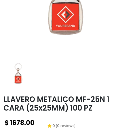
Transfer
Paquetes y
promociones
Versiflex
Ayuda
Contacto
Garantías
Política
de
envíos
LLAVERO METALICO MF-25N 1
CARA (25x25MM) 100 PZ
$
1678.00
0
(
0
reviews)