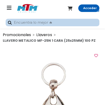
Acceder
Registrarme
Promocionales
Llaveros
Inicio
LLAVERO METALICO MF-25N 1 CARA (25x25MM) 100 PZ
Rastrear
pedido
Categorías
Promocionales
Gran
Formato
Sublimación
Silhouette