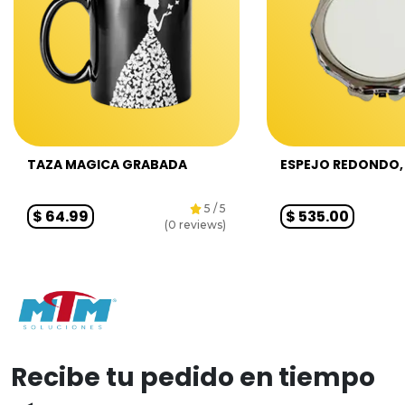
TAZA MAGICA GRABADA
ESPEJO REDONDO, 
5
/ 5
$
64.99
$
535.00
(
0
reviews)
Recibe tu pedido en tiempo