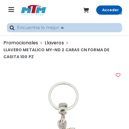
Acceder
Registrarme
Promocionales
Llaveros
Inicio
LLAVERO METALICO MY-ND 2 CARAS CN FORMA DE
Rastrear
CASITA 100 PZ
pedido
Categorías
Promocionales
Gran
Formato
Sublimación
Silhouette