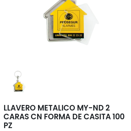
Transfer
Paquetes y
promociones
Versiflex
Ayuda
Contacto
Garantías
Política
de
envíos
LLAVERO METALICO MY-ND 2
CARAS CN FORMA DE CASITA 100
PZ