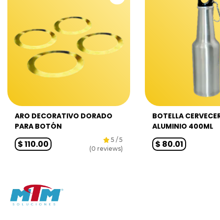
ARO DECORATIVO DORADO
BOTELLA CERVECE
PARA BOTÓN
ALUMINIO 400ML
5
/ 5
$
110.00
$
80.01
(
0
reviews)