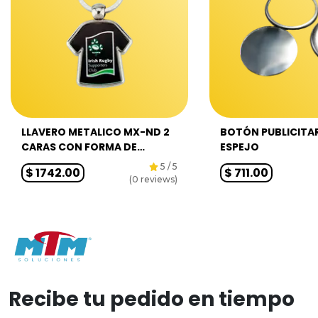
LLAVERO METALICO MX-ND 2
BOTÓN PUBLICITA
CARAS CON FORMA DE
ESPEJO
CAMISETA 100 PZ
5
/ 5
$
1742.00
$
711.00
(
0
reviews)
Recibe tu pedido en tiempo