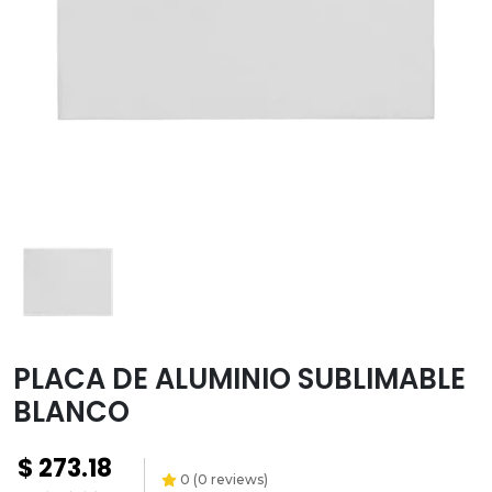
Transfer
Paquetes y
promociones
Versiflex
Ayuda
Contacto
Garantías
Política
de
envíos
PLACA DE ALUMINIO SUBLIMABLE
BLANCO
$
273.18
0
(
0
reviews)