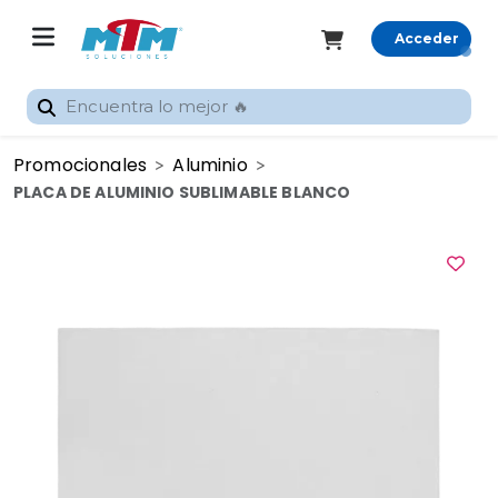
Acceder
Registrarme
Promocionales
Aluminio
Inicio
PLACA DE ALUMINIO SUBLIMABLE BLANCO
Rastrear
pedido
Categorías
Promocionales
Gran
Formato
Sublimación
Silhouette