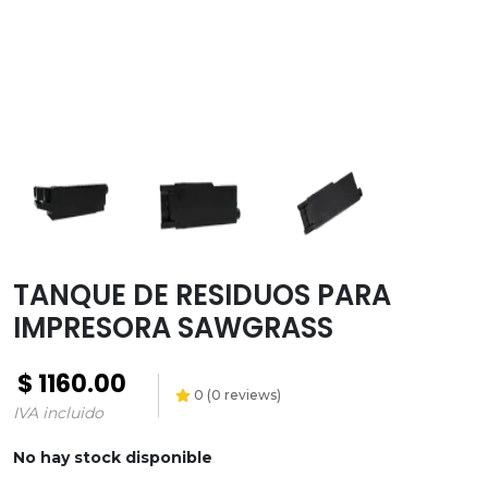
Transfer
Paquetes y
promociones
Versiflex
Ayuda
Contacto
Garantías
TANQUE DE RESIDUOS PARA
Política
IMPRESORA SAWGRASS
de
envíos
$
1160.00
0
(
0
reviews)
IVA incluido
No hay stock disponible