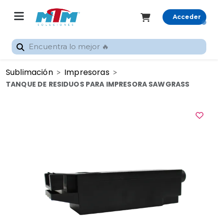
Acceder
Registrarme
Sublimación
Impresoras
Inicio
TANQUE DE RESIDUOS PARA IMPRESORA SAWGRASS
Rastrear
pedido
Categorías
Promocionales
Gran
Formato
Sublimación
Silhouette