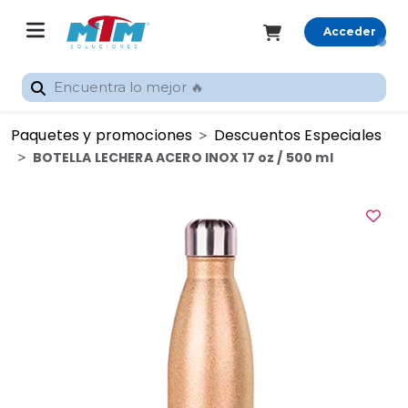
Acceder
Registrarme
Paquetes y promociones
Descuentos Especiales
Inicio
BOTELLA LECHERA ACERO INOX 17 oz / 500 ml
Rastrear
pedido
Categorías
Promocionales
Gran
Formato
Sublimación
Silhouette