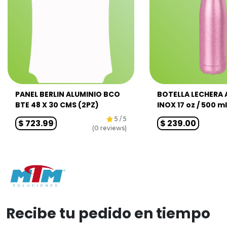
PANEL BERLIN ALUMINIO BCO
BOTELLA LECHERA
BTE 48 X 30 CMS (2PZ)
INOX 17 oz / 500 ml
5
/ 5
$
723.99
$
239.00
(
0
reviews)
Recibe tu pedido en tiempo