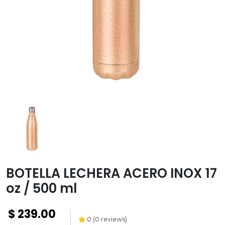
Transfer
Paquetes y
promociones
Versiflex
Ayuda
Contacto
Garantías
Política
de
envíos
BOTELLA LECHERA ACERO INOX 17
oz / 500 ml
$
239.00
0
(
0
reviews)